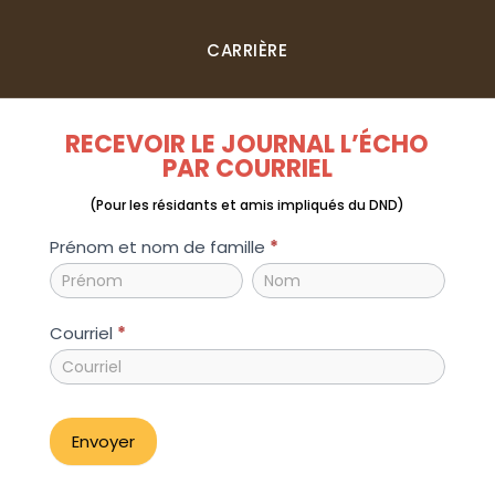
CARRIÈRE
RECEVOIR LE JOURNAL L’ÉCHO
PAR COURRIEL
(Pour les résidants et amis impliqués du DND)
inscription_echo
Prénom et nom de famille
*
Prénom
Prénom
et
et
nom
nom
Courriel
*
de
de
famille
famille
Envoyer