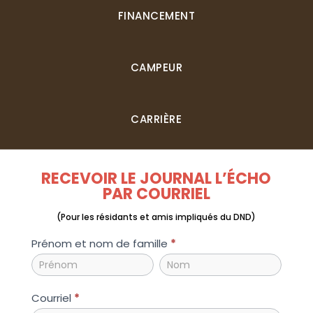
FINANCEMENT
CAMPEUR
CARRIÈRE
RECEVOIR LE JOURNAL L’ÉCHO
PAR COURRIEL
(Pour les résidants et amis impliqués du DND)
inscription_echo
Prénom et nom de famille
*
Prénom
Prénom
et
et
nom
nom
Courriel
*
de
de