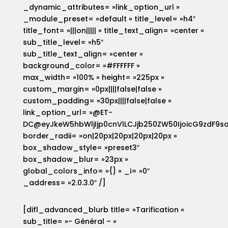
_dynamic_attributes= »link_option_url »
_module_preset= »default » title_level= »h4″
title_font= »|||on||||| » title_text_align= »center »
sub_title_level= »h5″
sub_title_text_align= »center »
background_color= »#FFFFFF »
max_width= »100% » height= »225px »
custom_margin= »0px||||false|false »
custom_padding= »30px||||false|false »
link_option_url= »@ET-
DC@eyJkeW5hbWljIjp0cnVlLCJjb250ZW50IjoicG9zdF9sa
border_radii= »on|20px|20px|20px|20px »
box_shadow_style= »preset3″
box_shadow_blur= »23px »
global_colors_info= »{} » _i= »0″
_address= »2.0.3.0″ /]
[difl_advanced_blurb title= »Tarification »
sub_title= »- Général – »