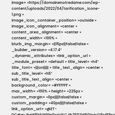
image= »https://domainenotredame.com/wp-
content/uploads/2022/04/tarification_icone-
1.png »
image_icon_container_position= »outside »
image_icon_alignment= »center »
content_area_alignment= »center »
content_width= »100% »
blurb_img_margin= »||15px||false|false »
_builder_version= »4.17.4″
_dynamic_attributes= »link_option_url »
_module_preset= »default » title_level= »h4″
title_font= »|||on||||| » title_text_align= »center »
sub_title_level= »h5″
sub_title_text_align= »center »
background_color= »#FFFFFF »
max_width= »100% » height= »225px »
custom_margin= »0px||||false|false »
custom_padding= »40px||||false|false »
link_option_url= »@ET-
DC@eyJkeW5hbWljIjp0cnVlLCJjb250ZW50IjoicG9zdF9sa