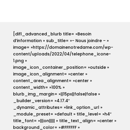
[difl_advanced_blurb title= »Besoin
d’information » sub_title= »- Nous joindre – »
image= »https://domainenotredame.com/wp-
content/uploads/2022/04/telephone_icone-
1.png »
image_icon_container_position= »outside »
image_icon_alignment= »center »
content_area_alignment= »center »
content_width= »100% »
blurb_img_margin= »||15px||false|false »
_builder_version= »4.17.4″
_dynamic_attributes= »link_option_url »
_module_preset= »default » title_level= »h4″
title_font= »|||on||||| » title_text_align= »center »
background_color= »#FFFFFF »