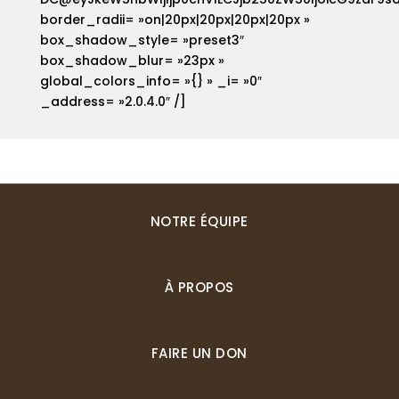
border_radii= »on|20px|20px|20px|20px »
box_shadow_style= »preset3″
box_shadow_blur= »23px »
global_colors_info= »{} » _i= »0″
_address= »2.0.4.0″ /]
NOTRE ÉQUIPE
À PROPOS
FAIRE UN DON