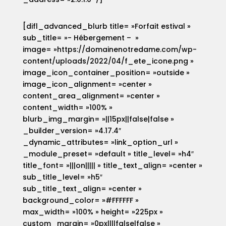
[difl_advanced_blurb title= »Forfait estival »
sub_title= »- Hébergement – »
image= »https://domainenotredame.com/wp-
content/uploads/2022/04/f_ete_icone.png »
image_icon_container_position= »outside »
image_icon_alignment= »center »
content_area_alignment= »center »
content_width= »100% »
blurb_img_margin= »||15px||false|false »
_builder_version= »4.17.4″
_dynamic_attributes= »link_option_url »
_module_preset= »default » title_level= »h4″
title_font= »|||on||||| » title_text_align= »center »
sub_title_level= »h5″
sub_title_text_align= »center »
background_color= »#FFFFFF »
max_width= »100% » height= »225px »
custom_margin= »0px||||false|false »