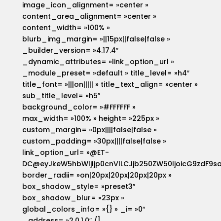
image_icon_alignment= »center »
content_area_alignment= »center »
content_width= »100% »
blurb_img_margin= »||15px||false|false »
_builder_version= »4.17.4″
_dynamic_attributes= »link_option_url »
_module_preset= »default » title_level= »h4″
title_font= »|||on||||| » title_text_align= »center »
sub_title_level= »h5″
background_color= »#FFFFFF »
max_width= »100% » height= »225px »
custom_margin= »0px||||false|false »
custom_padding= »30px||||false|false »
link_option_url= »@ET-
DC@eyJkeW5hbWljIjp0cnVlLCJjb250ZW50IjoicG9zdF9s
border_radii= »on|20px|20px|20px|20px »
box_shadow_style= »preset3″
box_shadow_blur= »23px »
global_colors_info= »{} » _i= »0″
_address= »2.0.1.0″ /]