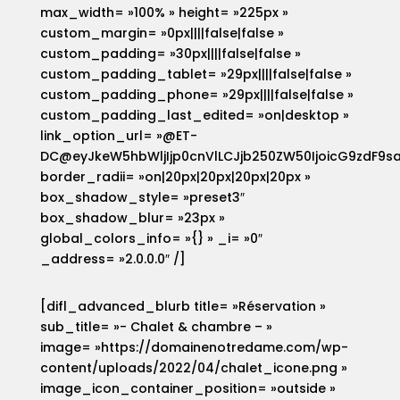
max_width= »100% » height= »225px »
custom_margin= »0px||||false|false »
custom_padding= »30px||||false|false »
custom_padding_tablet= »29px||||false|false »
custom_padding_phone= »29px||||false|false »
custom_padding_last_edited= »on|desktop »
link_option_url= »@ET-
DC@eyJkeW5hbWljIjp0cnVlLCJjb250ZW50IjoicG9zdF9s
border_radii= »on|20px|20px|20px|20px »
box_shadow_style= »preset3″
box_shadow_blur= »23px »
global_colors_info= »{} » _i= »0″
_address= »2.0.0.0″ /]
[difl_advanced_blurb title= »Réservation »
sub_title= »- Chalet & chambre – »
image= »https://domainenotredame.com/wp-
content/uploads/2022/04/chalet_icone.png »
image_icon_container_position= »outside »