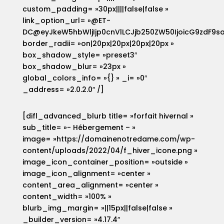
custom_padding= »30px||||false|false »
link_option_url= »@ET-
DC@eyJkeW5hbWljIjp0cnVlLCJjb250ZW50IjoicG9zdF9sa
border_radii= »on|20px|20px|20px|20px »
box_shadow_style= »preset3″
box_shadow_blur= »23px »
global_colors_info= »{} » _i= »0″
_address= »2.0.2.0″ /]
[difl_advanced_blurb title= »forfait hivernal »
sub_title= »- Hébergement – »
image= »https://domainenotredame.com/wp-
content/uploads/2022/04/f_hiver_icone.png »
image_icon_container_position= »outside »
image_icon_alignment= »center »
content_area_alignment= »center »
content_width= »100% »
blurb_img_margin= »||15px||false|false »
_builder_version= »4.17.4″